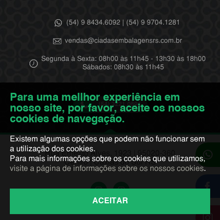
(54) 9 8434.6092 | (54) 9 9704.1281
vendas@ciadasembalagensrs.com.br
Segunda à Sexta: 08h00 às 11h45 - 13h30 às 18h00
Sábados: 08h30 às 11h45
Para uma mellhor experiência em
(54) 3221.0691
nosso site, por favor, aceite os nossos
cookies de navegação.
Existem algumas opções que podem não funcionar sem
a utilização dos cookies.
Rua Ernesto Alves, 1923 | 95020-360
Para mais informações sobre os cookies que utilizamos,
Centro | Caxias do Sul RS
visite a página de informações sobre os nossos cookies
.
ACEITAR
@ciadasembalagensrs