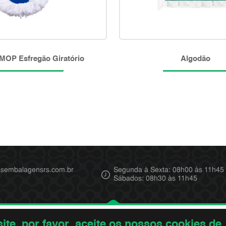
MOP Esfregão Giratório
Algodão
sembalagensrs.com.br
Segunda à Sexta: 08h00 às 11h45
Sábados: 08h30 às 11h45
te, por favor, aceite os nossos cookies de