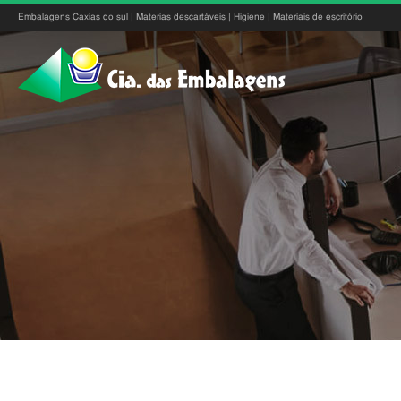
Embalagens Caxias do sul | Materias descartáveis | Higiene | Materiais de escritório