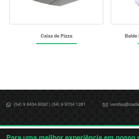
Caixa de Pizza
Balde 
(54) 9 8434.6092 | (54) 9 9704.1281
vendas@ciada
Para uma mellhor experiência em nosso si