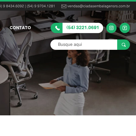
4) 9 8434.6092 | (54) 9 9704.1281
vendas@ciadasembalagensrs.com.br
(54) 3221.0691
CONTATO