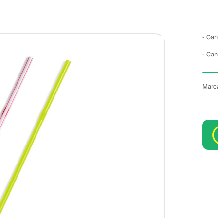
- Can
- Can
Marc