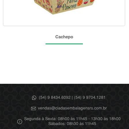
Cachepo
(54) 9 8434.6092 | (54) 9 9704.1281
vendas@ciadasembalagensrs.com.br
Segunda à Sexta: 08h00 às 11h45 - 13h30 às 18h00
Sábados: 08h30 às 11h45